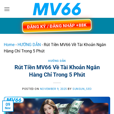
Skip
to
content
ĐĂNG KÝ / ĐĂNG NHẬP +88K
Home
-
HƯỚNG DẪN
-
Rút Tiền MV66 Về Tài Khoản Ngân
Hàng Chỉ Trong 5 Phút
HƯỚNG DẪN
Rút Tiền MV66 Về Tài Khoản Ngân
Hàng Chỉ Trong 5 Phút
POSTED ON
NOVEMBER 9, 2025
BY
SUNSUN_SEO
09
Nov