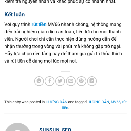
kiểm tra nguyên nhân và khắc phục sự cố nhanh nhất.
Kết luận
Với quy trình
rút tiền
MV66 nhanh chóng, hệ thống mang
đến trải nghiệm giao dịch an toàn, tiện lợi cho mọi thành
viên. Người chơi chỉ cần thực hiện đúng hướng dẫn để
nhận thưởng trong vòng vài phút mà không gặp trở ngại.
Hãy lựa chọn nền tảng này để tham gia giải trí thỏa thích
và rút tiền dễ dàng mọi lúc mọi nơi.
This entry was posted in
HƯỚNG DẪN
and tagged
HƯỚNG DẪN
,
MV66
,
rút
tiền
.
SUNSUN_SEO