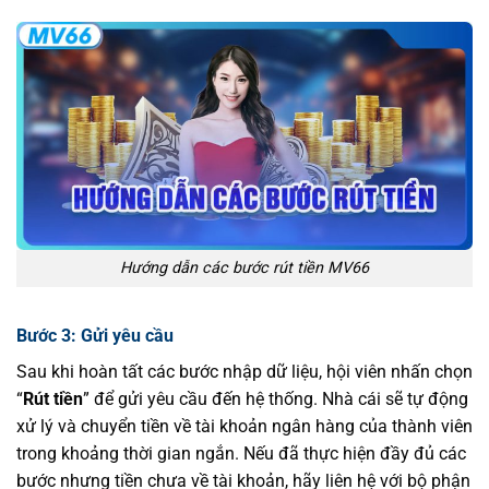
Hướng dẫn các bước rút tiền MV66
Bước 3: Gửi yêu cầu
Sau khi hoàn tất các bước nhập dữ liệu, hội viên nhấn chọn
“
Rút tiền
” để gửi yêu cầu đến hệ thống. Nhà cái sẽ tự động
xử lý và chuyển tiền về tài khoản ngân hàng của thành viên
trong khoảng thời gian ngắn. Nếu đã thực hiện đầy đủ các
bước nhưng tiền chưa về tài khoản, hãy liên hệ với bộ phận