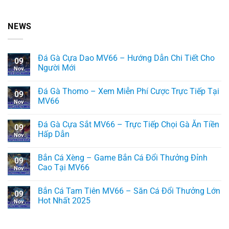
NEWS
Đá Gà Cựa Dao MV66 – Hướng Dẫn Chi Tiết Cho
09
Người Mới
Nov
No
Comments
Đá Gà Thomo – Xem Miễn Phí Cược Trực Tiếp Tại
on
09
Đá
MV66
Nov
Gà
Cựa
No
Dao
Comments
Đá Gà Cựa Sắt MV66 – Trực Tiếp Chọi Gà Ăn Tiền
MV66
on
09
–
Đá
Hấp Dẫn
Nov
Hướng
Gà
Dẫn
Thomo
No
Chi
–
Comments
Bắn Cá Xèng – Game Bắn Cá Đổi Thưởng Đỉnh
Tiết
Xem
on
09
Cho
Miễn
Đá
Cao Tại MV66
Nov
Người
Phí
Gà
Mới
Cược
Cựa
No
Trực
Sắt
Comments
Bắn Cá Tam Tiên MV66 – Săn Cá Đổi Thưởng Lớn
Tiếp
MV66
on
09
Tại
–
Bắn
Hot Nhất 2025
Nov
MV66
Trực
Cá
Tiếp
Xèng
No
Chọi
–
Comments
Gà
Game
on