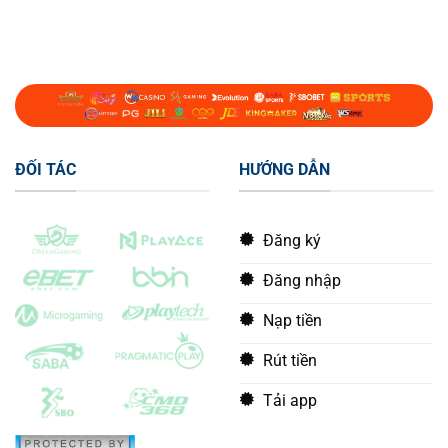
Ăn
Bắn
Bắn
Tiền
Cá
Cá
Hấp
Đổi
Tam
Dẫn
Thưởng
Tiên
Đỉnh
MV66
Cao
–
Tại
Săn
MV66
Cá
Đổi
Thưởng
Lớn
Hot
Nhất
ĐỐI TÁC
HƯỚNG DẪN
2025
Đăng ký
Đăng nhập
Nạp tiền
Rút tiền
Tải app