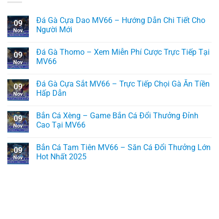
Đá Gà Cựa Dao MV66 – Hướng Dẫn Chi Tiết Cho
09
Người Mới
Nov
No
Comments
Đá Gà Thomo – Xem Miễn Phí Cược Trực Tiếp Tại
on
09
Đá
MV66
Nov
Gà
Cựa
No
Dao
Comments
Đá Gà Cựa Sắt MV66 – Trực Tiếp Chọi Gà Ăn Tiền
MV66
on
09
–
Đá
Hấp Dẫn
Nov
Hướng
Gà
Dẫn
Thomo
No
Chi
–
Comments
Bắn Cá Xèng – Game Bắn Cá Đổi Thưởng Đỉnh
Tiết
Xem
on
09
Cho
Miễn
Đá
Cao Tại MV66
Nov
Người
Phí
Gà
Mới
Cược
Cựa
No
Trực
Sắt
Comments
Bắn Cá Tam Tiên MV66 – Săn Cá Đổi Thưởng Lớn
Tiếp
MV66
on
09
Tại
–
Bắn
Hot Nhất 2025
Nov
MV66
Trực
Cá
Tiếp
Xèng
No
Chọi
–
Comments
Gà
Game
on
Ăn
Bắn
Bắn
Tiền
Cá
Cá
Hấp
Đổi
Tam
Dẫn
Thưởng
Tiên
Đỉnh
MV66
Cao
–