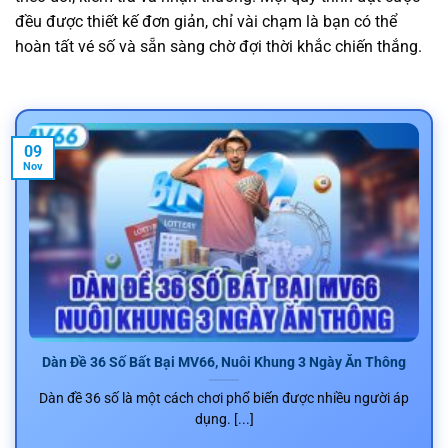
đều được thiết kế đơn giản, chỉ vài chạm là bạn có thể
hoàn tất vé số và sẵn sàng chờ đợi thời khắc chiến thắng.
09
Nov
Dàn Đề 36 Số Bất Bại MV66, Nuôi Khung 3 Ngày Ăn Thông
Dàn đề 36 số là một cách chơi phổ biến được nhiều người áp
dụng. [...]