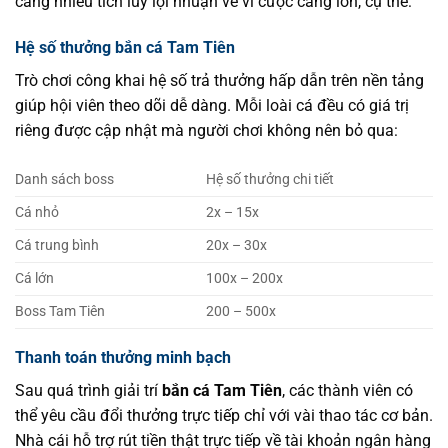
càng nhiều tích lũy lợi nhuận về ví cược càng lớn, cụ thể:
Hệ số thưởng bắn cá Tam Tiên
Trò chơi công khai hệ số trả thưởng hấp dẫn trên nền tảng
giúp hội viên theo dõi dễ dàng. Mỗi loài cá đều có giá trị
riêng được cập nhật mà người chơi không nên bỏ qua:
Danh sách boss
Hệ số thưởng chi tiết
Cá nhỏ
2x – 15x
Cá trung bình
20x – 30x
Cá lớn
100x – 200x
Boss Tam Tiên
200 – 500x
Thanh toán thưởng minh bạch
Sau quá trình giải trí
bắn cá Tam Tiên
, các thành viên có
thể yêu cầu đổi thưởng trực tiếp chỉ với vài thao tác cơ bản.
Nhà cái hỗ trợ rút tiền thật trực tiếp về tài khoản ngân hàng