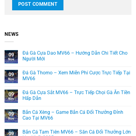
NEWS
Đá Gà Cựa Dao MV66 – Hướng Dẫn Chi Tiết Cho
09
Người Mới
Nov
No
Comments
Đá Gà Thomo – Xem Miễn Phí Cược Trực Tiếp Tại
on
09
Đá
MV66
Nov
Gà
Cựa
No
Dao
Comments
Đá Gà Cựa Sắt MV66 – Trực Tiếp Chọi Gà Ăn Tiền
MV66
on
09
–
Đá
Hấp Dẫn
Nov
Hướng
Gà
Dẫn
Thomo
No
Chi
–
Comments
Bắn Cá Xèng – Game Bắn Cá Đổi Thưởng Đỉnh
Tiết
Xem
on
09
Cho
Miễn
Đá
Cao Tại MV66
Nov
Người
Phí
Gà
Mới
Cược
Cựa
No
Trực
Sắt
Comments
Bắn Cá Tam Tiên MV66 – Săn Cá Đổi Thưởng Lớn
Tiếp
MV66
on
09
Tại
–
Bắn