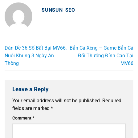
SUNSUN_SEO
Dàn Đề 36 Số Bất Bại MV66,
Bắn Cá Xèng – Game Bắn Cá
Nuôi Khung 3 Ngày Ăn
Đổi Thưởng Đỉnh Cao Tại
Thông
MV66
Leave a Reply
Your email address will not be published.
Required
fields are marked
*
Comment
*