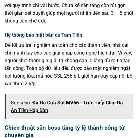
với quy trình chỉ vài bước. Chưa kể nền tảng còn rút gọn
thời gian xét duyệt giúp mọi người nhận tiền sau 3 – 5 phút
không cần chờ đợi.
Hệ thống bảo mật bắn cá Tam Tiên
Để tối ưu trải nghiệm an toàn cho các thành viên, nhà cái
chi mạnh tay cho các giải pháp công nghệ hiện đại. Vì vậy,
người chơi tham gia giải trí không cần lo lắng rủi ro tin tặc
tấn công. Toàn bộ dữ liệu đều được bảo mật nghiêm ngặt
bởi tường lửa, mã hóa SSL 256 bit, giới hạn truy cập nội bộ,
xác thực 2 lớp,…
See also
Đá Gà Cựa Sắt MV66 - Trực Tiếp Chọi Gà
Ăn Tiền Hấp Dẫn
Chiến thuật săn boss tăng tỷ lệ thành công từ
chuyên gia