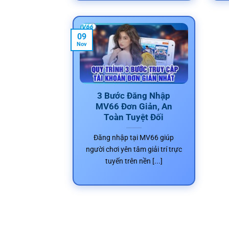
09
Nov
3 Bước Đăng Nhập
MV66 Đơn Giản, An
Toàn Tuyệt Đối
Đăng nhập tại MV66 giúp
người chơi yên tâm giải trí trực
tuyến trên nền [...]