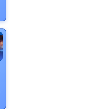
Cá
Đổi
Thưởng
Lớn
Hot
Nhất
2025
i