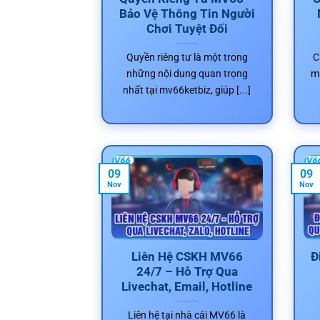
Bảo Vệ Thông Tin Người
Chơi Tuyệt Đối
Quyền riêng tư là một trong
C
những nội dung quan trọng
m
nhất tại mv66ketbiz, giúp [...]
09
09
Nov
Nov
Liên Hệ CSKH MV66
Đ
24/7 – Hỗ Trợ Qua
Livechat, Email, Hotline
Liên hệ tại nhà cái MV66 là