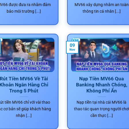
V66 được đưa ra nhằm đảm
MV66 xây dựng nhằm an toàn
bảo môi trường [...]
thông tin cá nhân [...]
09
Nov
Rút Tiền MV66 Về Tài
Nạp Tiền MV66 Qua
Khoản Ngân Hàng Chỉ
Banking Nhanh Chóng,
Trong 5 Phút
Không Phí Ẩn
út tiền MV66 chỉ với vài thao
Nạp tiền tại nhà cái MV66 là
ác cơ bản sẽ giúp khách hàng
thao tác quan trọng người chơ
nhận [...]
cần thực [...]