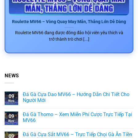
Roulette MV66 – Vòng Quay May Mắn, Thắng Lớn Dễ Dàng
Roulette MV66 đang được đông đảo hội viên yêu thích và
trở thành trò chơi [...]
NEWS
Đá Gà Cựa Dao MV66 – Hướng Dẫn Chi Tiết Cho
09
Người Mới
Nov
No
Comments
Đá Gà Thomo – Xem Miễn Phí Cược Trực Tiếp Tại
on
09
Đá
MV66
Nov
Gà
Cựa
No
Dao
Comments
Đá Gà Cựa Sắt MV66 – Trực Tiếp Chọi Gà Ăn Tiền
MV66
on
09