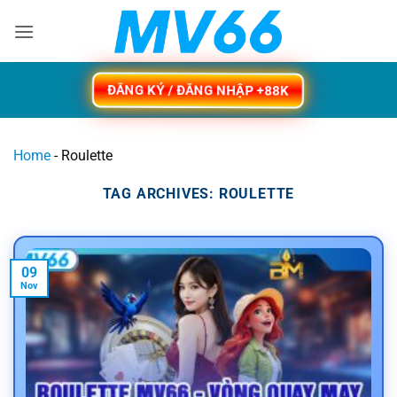
Skip
to
content
ĐĂNG KÝ / ĐĂNG NHẬP +88K
Home
-
Roulette
TAG ARCHIVES:
ROULETTE
09
Nov